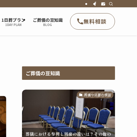
1日葬プラン
ご葬儀の豆知識
無料相談
1DAY PLAN
BLOG
ご葬儀の豆知識
葬儀や法要の慣習
葬儀における参列と列席の違いは？その他の