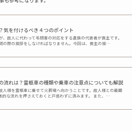
事も参考になります。
？気を付けるべき４つのポイント
が、故人に代わって弔問客の対応をする遺族の代表者が喪主です。
問の際の挨拶をしなければなりません。今回は、喪主の挨…
の流れは？霊柩車の種類や乗車の注意点についても解説
故人様を霊柩車に乗せて火葬場へ向かうことです。故人様との最期
体的な流れを押さえておくと戸惑わずに済みます。 また、…