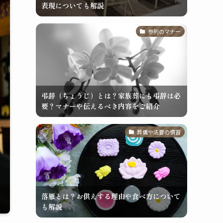
表現についても解説
参列のマナー
弔辞（ちょうじ）とは？家族葬にも弔辞は必
要？マナーや伝えるべき内容をご紹介
葬儀や法要の慣習
落雁とは？お供えする理由や食べ方について
も解説