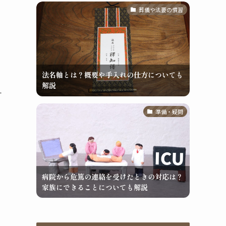
葬儀や法要の慣習
法名軸とは？概要や手入れの仕方についても
解説
す
準備・疑問
病院から危篤の連絡を受けたときの対応は？
家族にできることについても解説