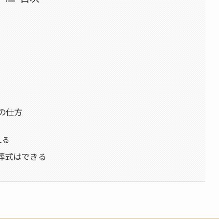
の仕方
える
葬式はできる