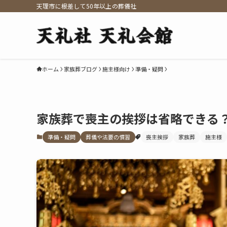
天理市に根差して50年以上の葬儀社
ホーム
家族葬ブログ
施主様向け
準備・疑問
家族葬で喪主の挨拶は省略できる
準備・疑問
葬儀や法要の慣習
喪主挨拶
家族葬
施主様