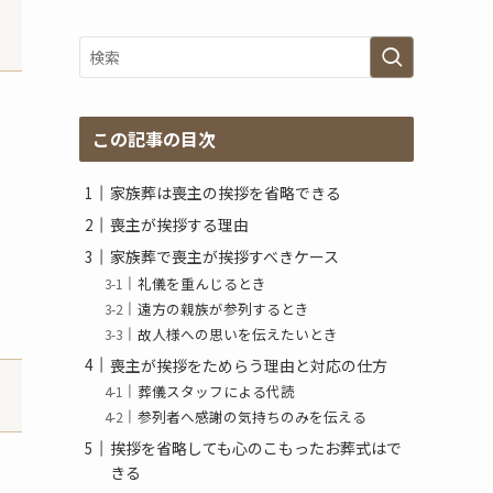
グ
ア
ー
カ
イ
ブ
この記事の目次
家族葬は喪主の挨拶を省略できる
喪主が挨拶する理由
家族葬で喪主が挨拶すべきケース
礼儀を重んじるとき
遠方の親族が参列するとき
故人様への思いを伝えたいとき
喪主が挨拶をためらう理由と対応の仕方
葬儀スタッフによる代読
参列者へ感謝の気持ちのみを伝える
挨拶を省略しても心のこもったお葬式はで
きる