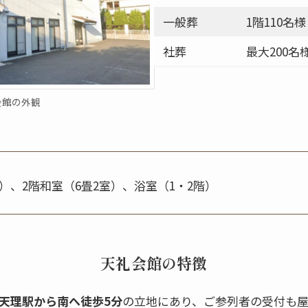
一般葬
1階110名
社葬
最大200名
会館の外観
）、2階和室（6畳2室）、浴室（1・2階）
天礼会館の特徴
天理駅から南へ徒歩5分
の立地にあり、ご参列者の受付も