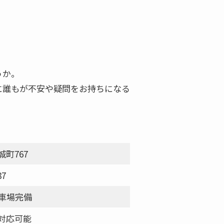
うか。
に誰もが不安や疑問をお持ちになる
町767
87
駐車場完備
対応可能