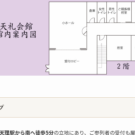
プ
天理駅から南へ徒歩5分
の立地にあり、ご参列者の受付も