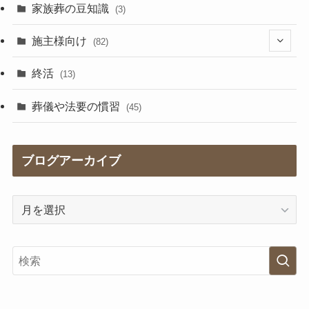
(17)
家族葬の豆知識
(3)
施主様向け
(82)
(5)
終活
(13)
(41)
葬儀や法要の慣習
(45)
(17)
ブログアーカイブ
(2)
(9)
ブ
ロ
グ
ア
ー
カ
イ