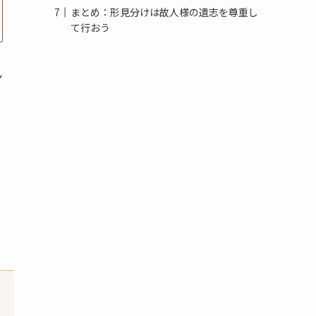
まとめ：形見分けは故人様の遺志を尊重し
て行おう
ン
。