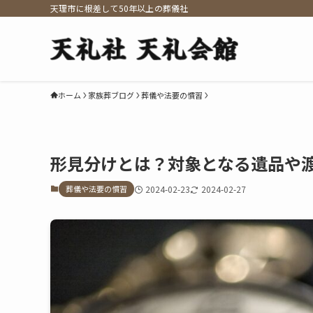
天理市に根差して50年以上の葬儀社
ホーム
家族葬ブログ
葬儀や法要の慣習
形見分けとは？対象となる遺品や
葬儀や法要の慣習
2024-02-23
2024-02-27