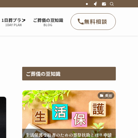
1日葬プラン
ご葬儀の豆知識
無料相談
1DAY PLAN
BLOG
ご葬儀の豆知識
費用
生活保護受給者のための葬祭扶助とは？申請