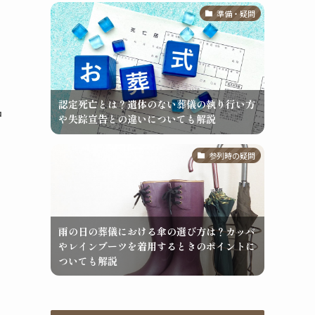
準備・疑問
認定死亡とは？遺体のない葬儀の執り行い方
品
や失踪宣告との違いについても解説
参列時の疑問
雨の日の葬儀における傘の選び方は？カッパ
、
やレインブーツを着用するときのポイントに
ついても解説