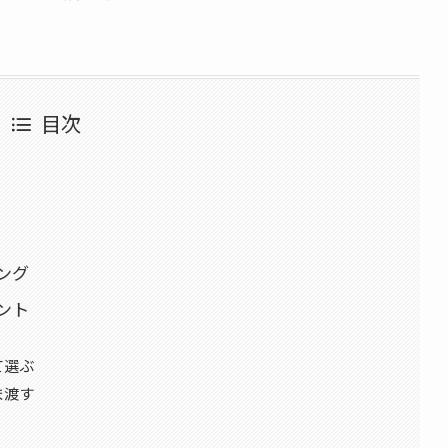
目次
ング
ント
て選ぶ
ま渡す