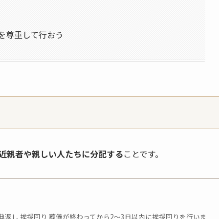
を尊重して行おう
近親者や親しい人たちに分配する
ことです。
典返し 挨拶回り 葬儀が終わってから2～3日以内に挨拶回りを行いま