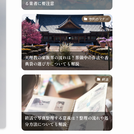
る業者に要注意
参列のマナー
天理教の家族葬の流れは？葬儀中の作法や香
典袋の選び方についても解説
終活
終活で写真整理する意義は？整理の流れや処
分方法についても解説