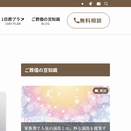
1日葬プラン
ご葬儀の豆知識
無料相談
1DAY PLAN
BLOG
ご葬儀の豆知識
費用
家族葬で人気の演出とは。妙な演出を提案す