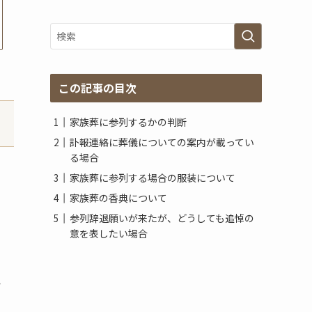
グ
ア
ー
カ
イ
ブ
この記事の目次
家族葬に参列するかの判断
訃報連絡に葬儀についての案内が載ってい
る場合
家族葬に参列する場合の服装について
家族葬の香典について
参列辞退願いが来たが、どうしても追悼の
意を表したい場合
。
さ