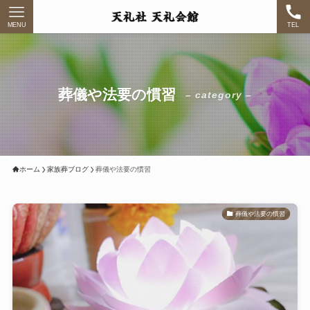
MENU
TEL
葬儀や法要の慣習
– category –
ホーム
家族葬ブログ
葬儀や法要の慣習
葬儀や法要の慣習