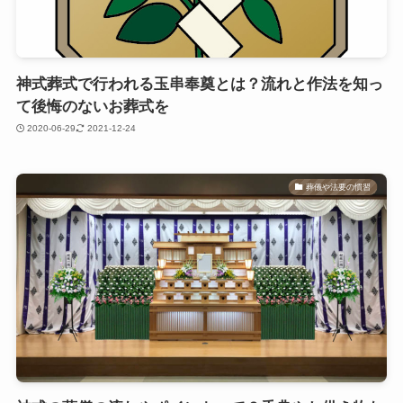
神式葬式で行われる玉串奉奠とは？流れと作法を知っ
て後悔のないお葬式を
2020-06-29
2021-12-24
葬儀や法要の慣習