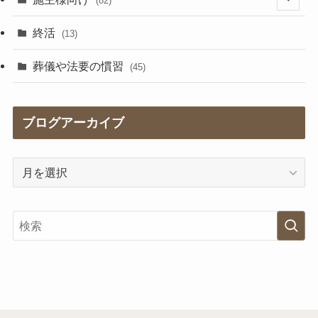
(82)
(5)
終活
(13)
(41)
葬儀や法要の慣習
(45)
(17)
ブログアーカイブ
(2)
(9)
ブ
ロ
グ
ア
ー
カ
イ
ブ