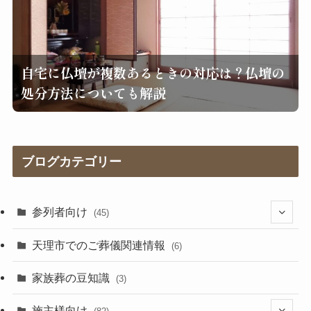
自宅に仏壇が複数あるときの対応は？仏壇の
処分方法についても解説
ブログカテゴリー
参列者向け
(45)
(25)
天理市でのご葬儀関連情報
(6)
(17)
家族葬の豆知識
(3)
施主様向け