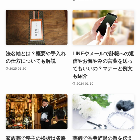
法名軸とは？概要や手入れ
LINEやメールで訃報への返
の仕方についても解説
信やお悔やみの言葉を送っ
てもいいの？マナーと例文
2025-01-20
も紹介
2024-01-19
家族葬で喪主の挨拶は省略
葬儀で香典辞退の旨を伝え