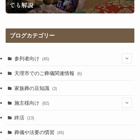
ても解説
ブログカテゴリー
参列者向け
(45)
(25)
天理市でのご葬儀関連情報
(6)
(17)
家族葬の豆知識
(3)
施主様向け
(82)
(5)
終活
(13)
(41)
葬儀や法要の慣習
(45)