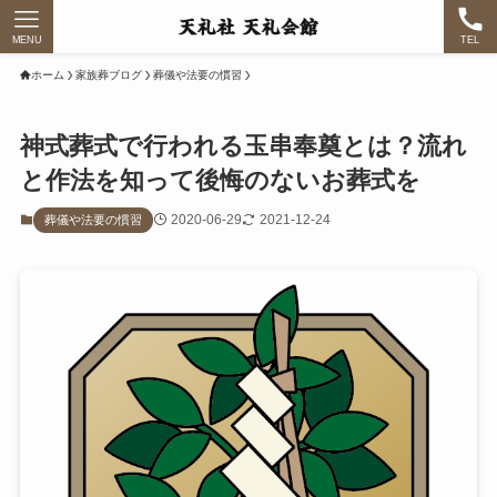
MENU
TEL
ホーム
家族葬ブログ
葬儀や法要の慣習
神式葬式で行われる玉串奉奠とは？流れ
と作法を知って後悔のないお葬式を
2020-06-29
2021-12-24
葬儀や法要の慣習