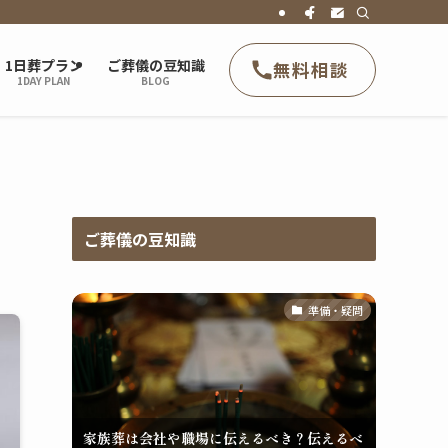
1日葬プラン
ご葬儀の豆知識
無料相談
1DAY PLAN
BLOG
ご葬儀の豆知識
準備・疑問
家族葬は会社や職場に伝えるべき？伝えるべ