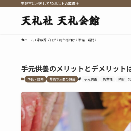
天理市に根差して50年以上の葬儀社
ホーム
家族葬ブログ
施主様向け
準備・疑問
手元供養のメリットとデメリット
準備・疑問
葬儀や法要の慣習
手元供養
施主様
納骨