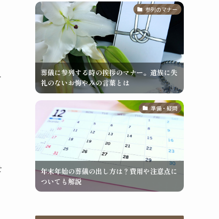
参列のマナー
葬儀に参列する時の挨拶のマナー。遺族に失
一
礼のないお悔やみの言葉とは
準備・疑問
せ
年末年始の葬儀の出し方は？費用や注意点に
ついても解説