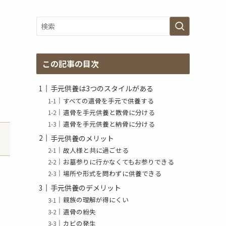
グ
ア
ー
カ
イ
ブ
この記事の目次
手元供養は3つのスタイルがある
すべての遺骨を手元で供養する
遺骨を手元供養と散骨に分ける
遺骨を手元供養と納骨に分ける
手元供養のメリット
故人様と共に過ごせる
お墓参りに行かなくてもお参りできる
場所や形式を問わずに供養できる
手元供養のデメリット
親族の理解が得にくい
遺骨の紛失
カビの発生