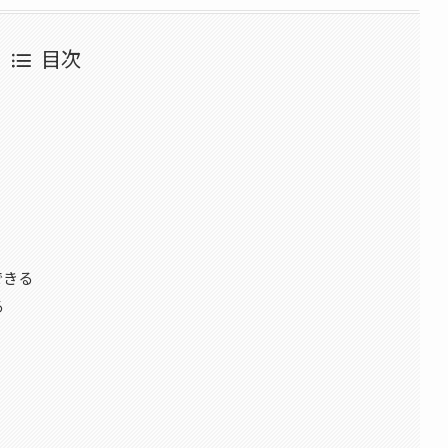
目次
できる
る