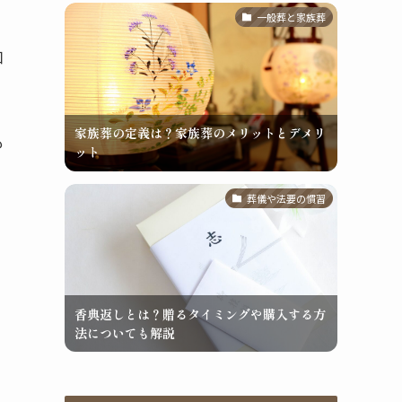
一般葬と家族葬
知
家族葬の定義は？家族葬のメリットとデメリ
も
ット
葬儀や法要の慣習
香典返しとは？贈るタイミングや購入する方
法についても解説