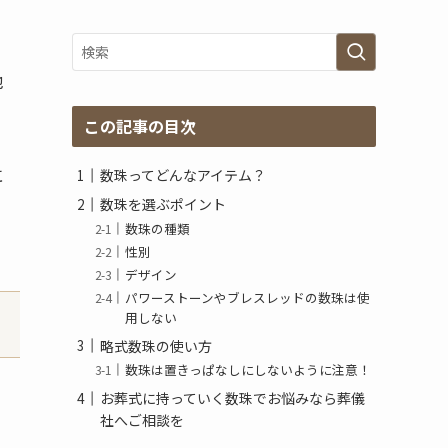
グ
ア
ー
カ
他
イ
ブ
この記事の目次
に
数珠ってどんなアイテム？
数珠を選ぶポイント
数珠の種類
性別
デザイン
パワーストーンやブレスレッドの数珠は使
用しない
略式数珠の使い方
数珠は置きっぱなしにしないように注意！
お葬式に持っていく数珠でお悩みなら葬儀
社へご相談を