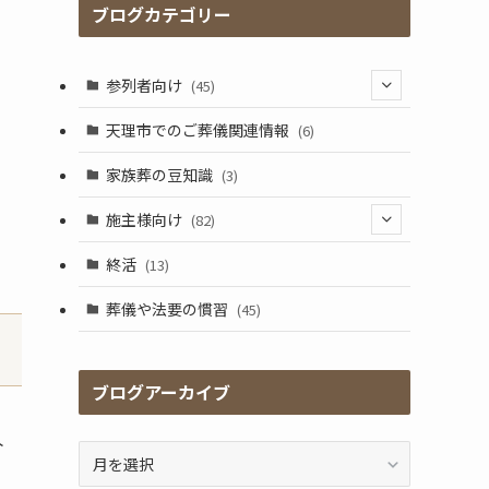
ブログカテゴリー
参列者向け
(45)
(25)
天理市でのご葬儀関連情報
(6)
(17)
家族葬の豆知識
(3)
施主様向け
(82)
(5)
終活
(13)
(41)
葬儀や法要の慣習
(45)
(17)
(2)
ブログアーカイブ
(9)
外
ブ
ロ