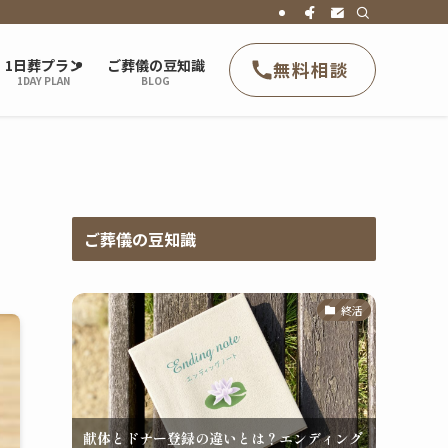
1日葬プラン
ご葬儀の豆知識
無料相談
1DAY PLAN
BLOG
ご葬儀の豆知識
終活
献体とドナー登録の違いとは？エンディング