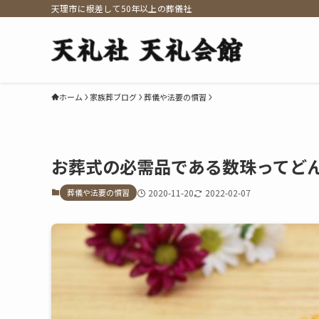
天理市に根差して50年以上の葬儀社
ホーム
家族葬ブログ
葬儀や法要の慣習
お葬式の必需品である数珠ってど
葬儀や法要の慣習
2020-11-20
2022-02-07