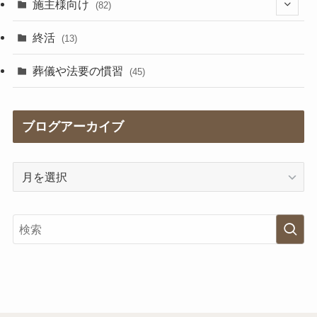
施主様向け
(82)
(5)
終活
(13)
(41)
葬儀や法要の慣習
(45)
(17)
ブログアーカイブ
(2)
(9)
ブ
ロ
グ
ア
ー
カ
イ
ブ