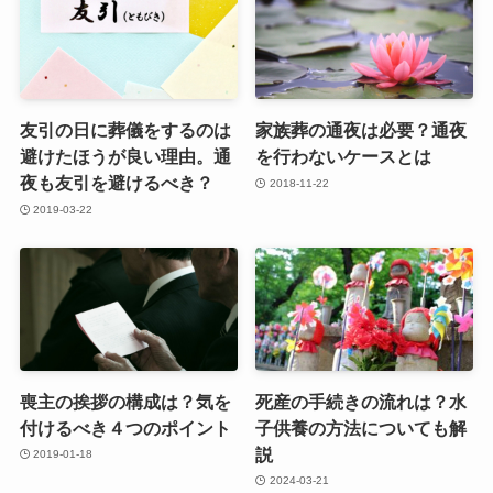
友引の日に葬儀をするのは
家族葬の通夜は必要？通夜
避けたほうが良い理由。通
を行わないケースとは
夜も友引を避けるべき？
2018-11-22
2019-03-22
喪主の挨拶の構成は？気を
死産の手続きの流れは？水
付けるべき４つのポイント
子供養の方法についても解
説
2019-01-18
2024-03-21