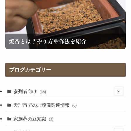
焼香とは？やり方や作法を紹介
ブログカテゴリー
参列者向け
(45)
(25)
天理市でのご葬儀関連情報
(6)
(17)
家族葬の豆知識
(3)