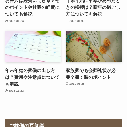
お香典は経費にできる？そ
年末年始に不幸があったと
のポイントや社葬の経費に
きの挨拶は？新年の過ごし
ついても解説
方についても解説
2023-01-24
2022-01-07
年末年始の葬儀の出し方
家族葬でも会葬礼状が必
は？費用や注意点について
要？書く時のポイント
も解説
2019-05-25
2023-11-23
ご葬儀の豆知識