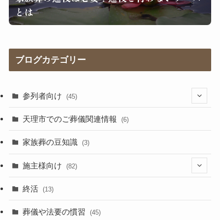
とは
ブログカテゴリー
参列者向け
(45)
(25)
天理市でのご葬儀関連情報
(6)
(17)
家族葬の豆知識
(3)
施主様向け
(82)
(5)
終活
(13)
(41)
葬儀や法要の慣習
(45)