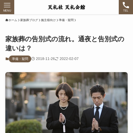
MENU
TEL
ホーム
家族葬ブログ
施主様向け
準備・疑問
家族葬の告別式の流れ。通夜と告別式の
違いは？
2018-11-26
2022-02-07
準備・疑問