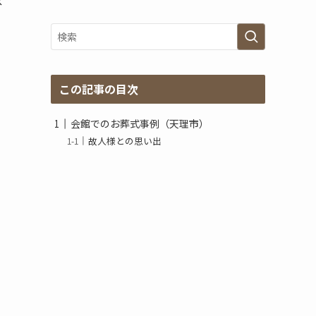
グ
ア
ー
カ
イ
ブ
この記事の目次
会館でのお葬式事例（天理市）
故人様との思い出