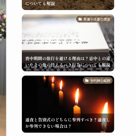
についても解説
葬儀や法要の慣習
喪中期間の旅行を避ける理由は？忌中との違
いやその他の控えるべき行為についても解説
参列時の疑問
通夜と告別式のどちらに参列すべき？通夜し
か参列できない場合は？