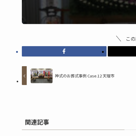
この
神式のお葬式事例 Case.12 天理市
関連記事