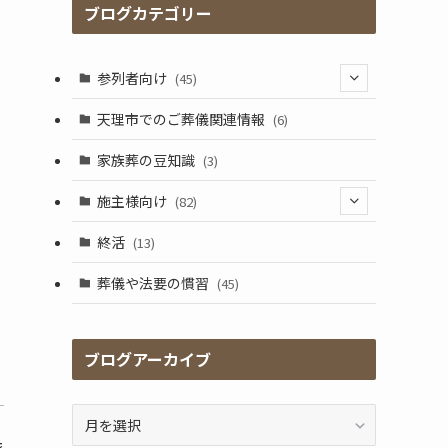
ブログカテゴリー
参列者向け
(45)
(25)
天理市でのご葬儀関連情報
(6)
(17)
家族葬の豆知識
(3)
施主様向け
(82)
(5)
終活
(13)
(41)
葬儀や法要の慣習
(45)
(17)
(2)
ブログアーカイブ
(9)
ブ
ロ
依