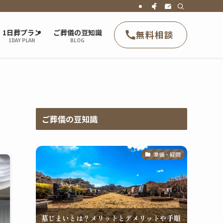
1日葬プラン
ご葬儀の豆知識
無料相談
1DAY PLAN
BLOG
ご葬儀の豆知識
準備・疑問
墓じまいとは？メリットとデメリットや手順